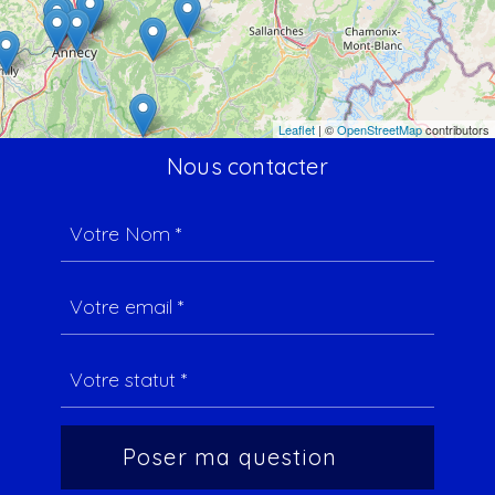
Leaflet
| ©
OpenStreetMap
contributors
Nous contacter