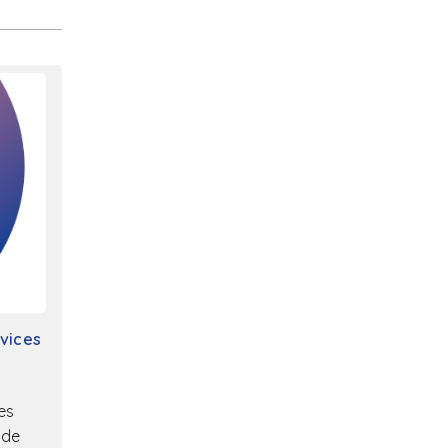
rvices
es
 de