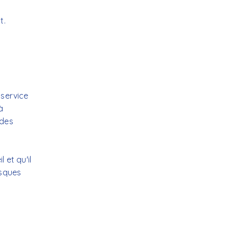
t.
 service
à
 des
 et qu'il
isques