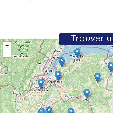
Trouver u
+
−