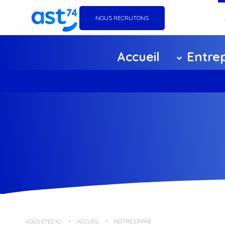
NOUS RECRUTONS
Go
Accueil
Entrep
Éq
Ag
Ce
F
Pa
Po
VOUS ÊTES ICI
ACCUEIL
NOTRE OFFRE