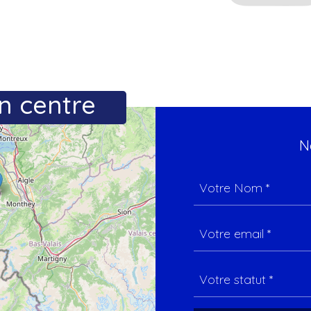
n centre
N