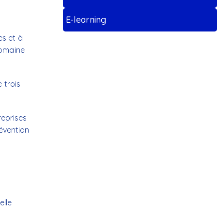
E-learning
es et à
domaine
 trois
reprises
révention
elle