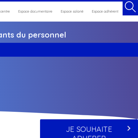
 centre
Espace documentaire
Espace salarié
Espace adhérent
nts du personnel
et maintien en emploi
JE SOUHAITE